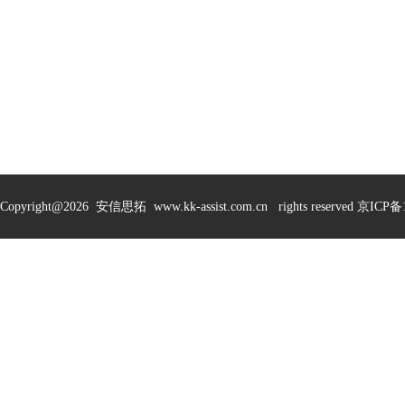
Copyright@
2026 安信思拓 www.kk-assist.com.cn rights reserved 京ICP备