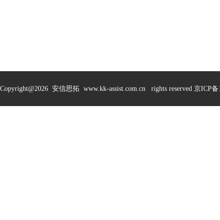
Copyright@
2026 安信思拓 www.kk-assist.com.cn rights reserved 京ICP备