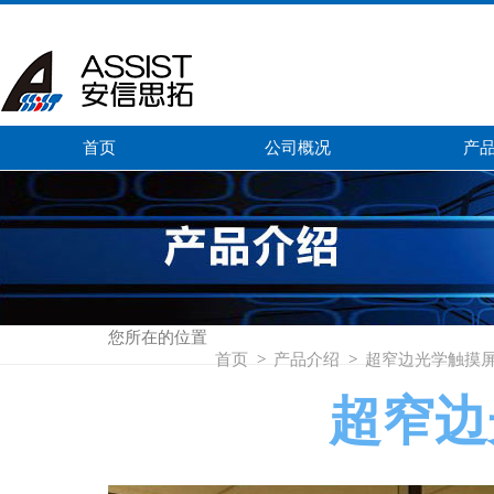
首页
公司概况
产
您所在的位置
首页
>
产品介绍
>
超窄边光学触摸
超窄边