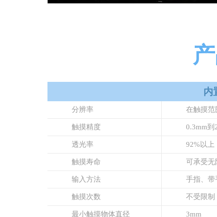
产
内
分辨率
在触摸范
触摸精度
0.3mm到
透光率
92%以上
触摸寿命
可承受无
输入方法
手指、带
触摸次数
不受限制
最小触摸物体直径
3mm