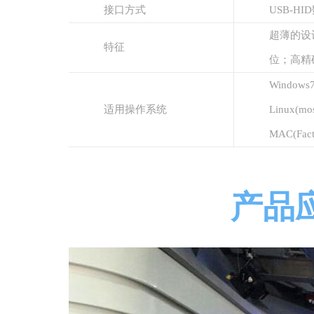
接口方式
USB-H
超薄的设
特征
位；高精
Windows7
适用操作系统
Linux(most
MAC(Facto
产品