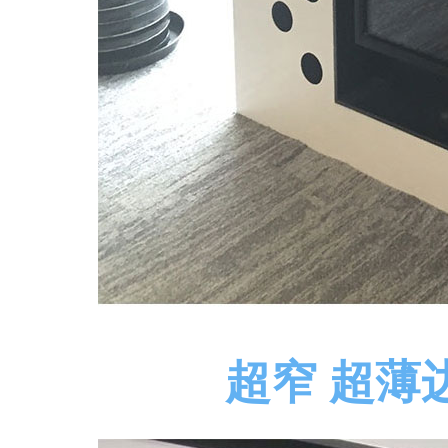
超窄 超薄